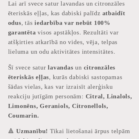
Lai arī svece satur lavandas un citronzāles
ēteriskās eļļas, kas dabiski palīdz
atbaidīt
odus
, tās
iedarbība var nebūt 100%
garantēta
visos apstākļos. Rezultāti var
atšķirties atkarībā no vides, vēja, telpas
lieluma un odu aktivitātes intensitātes.
Šī svece satur
lavandas
un
citronzāles
ēteriskās eļļas
, kurās dabiski sastopamas
šādas vielas, kas var izraisīt alerģisku
reakciju jutīgām personām:
Citral, Linalols,
Limonēns, Geraniols, Citronellols,
Coumarin.
🔺
Uzmanību!
Tikai lietošanai ārpus telpām