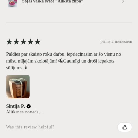
Sojas vaska svece “Aukstā zupa”
★
★
★
★
★
pirms 2 mēnešiem
Paldies par skaisto roku darbu, iepriecināsim ar šo vienu no
mūsu mīļajām skolotājām! 🐝Gaumīgi un droši iepakots
sūtījums. 🕯️
Sintija P.
Alūksnes novads, Latvia
Was this review helpful?