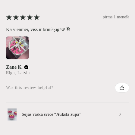
★
★
★
★
★
pirms 1 mēneša
Kā vienmēr, viss ir brīnišķīgi🫶🏽
Zane K.
Rīga, Latvia
Was this review helpful?
Sojas vaska svece “Aukstā zupa”