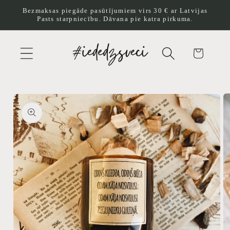
Pāriet
Bezmaksas piegāde pasūtījumiem virs 30 € ar Latvijas
uz
Pasts starpniecību. Dāvana pie katra pirkuma.
saturu
Ratiņi
Pāriet uz
produkta
informāciju