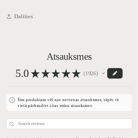
Dalīties
Atsauksmes
5.0
★
★
★
★
★
1926
1926
Šim produktam vēl nav nevienas atsauksmes, tāpēc tā
vietā pārbaudiet citas mūsu atsauksmes.