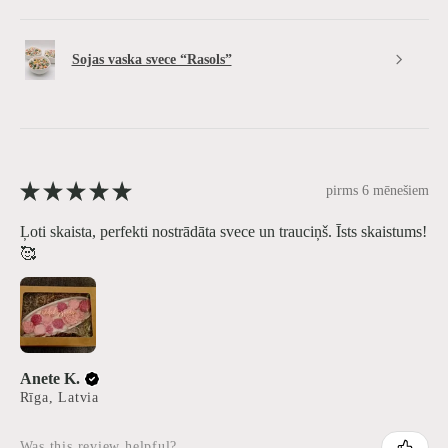
Sojas vaska svece “Rasols”
★
★
★
★
★
pirms 6 mēnešiem
Ļoti skaista, perfekti nostrādāta svece un trauciņš. Īsts skaistums!
🥰
Anete K.
Rīga, Latvia
Was this review helpful?