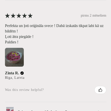
★
★
★
★
★
pirms 2 mēnešiem
Perfekta un ļoti oriģināla svece ! Dabā izskatās tikpat labi kā uz
bildēm !
Ļoti ātra piegāde !
Paldies !
Zinta R.
Rīga, Latvia
Was this review helpful?