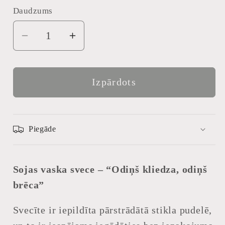
vai
vai
Daudzums
Daudzums
nav
nav
pieejams
pieejams
Samazināt
Palielināt
daudzumu
daudzumu
produktam
produktam
“Odiņš
“Odiņš
Izpārdots
kliedza,
kliedza,
odiņš
odiņš
brēca”
brēca”
Piegāde
sojas
sojas
vaska
vaska
svece
svece
Sojas vaska svece – “Odiņš kliedza, odiņš
brēca”
Svecīte ir iepildīta pārstrādātā stikla pudelē,