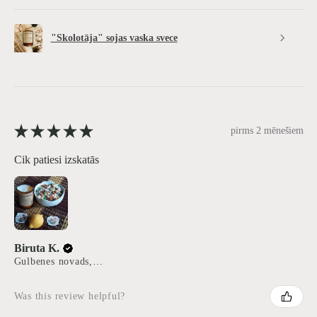
"Skolotāja" sojas vaska svece
★
★
★
★
★
pirms 2 mēnešiem
Cik patiesi izskatās
Biruta K.
Gulbenes novads, Latvia
Was this review helpful?