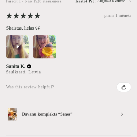
Parādīt 1 - 6 no 1926 atsaukmess.
Kārtot Pēc:
★
★
★
★
★
pirms 1 mēneša
Skaistas, lielas 🤩
Sanita K.
Saulkrasti, Latvia
Was this review helpful?
Dāvanu komplekts “Sēnes”