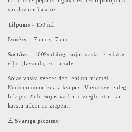
un to ir iespējams iegādāties bez iepakojuma
vai dāvanu kastītē.
Tilpums
- 150 ml
Izmērs
- 7 cm x 7 cm
Sastāvs
– 100% dabīgs sojas vasks, ēteriskās
eļļas (lavanda, citronzāle)
Sojas vaska sveces deg lēni un mierīgi.
Nedūmo un neizdala kvēpus. Viena svece deg
līdz pat 25 h. Sojas vasku ir viegli iztīrīt ar
karstu ūdeni un ziepēm.
⚠️
Svarīga piezīme: