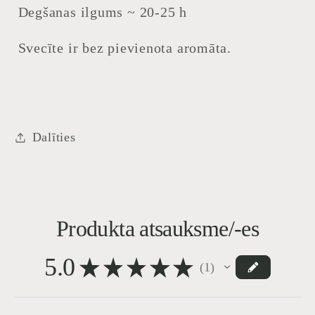
Degšanas ilgums ~ 20-25 h
Svecīte ir bez pievienota aromāta.
Dalīties
Produkta atsauksme/-es
5.0
★
★
★
★
★
1
1