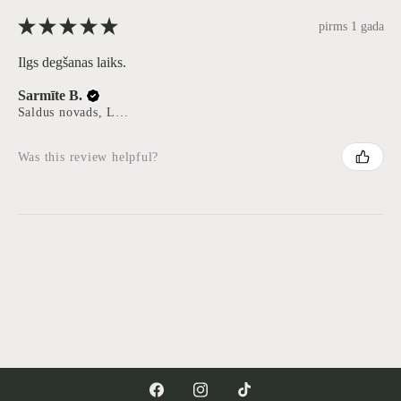
★
★
★
★
★
pirms 1 gada
Ilgs degšanas laiks.
Sarmīte B.
Saldus novads, Latvia
Was this review helpful?