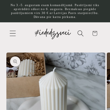
Pāriet
No 3.-5. augustam esam komandējumā. Pasūtījumi tiks
uz
apstrādāti sākot no 6. augusta. Bezmaksas piegāde
saturu
pasūtījumiem virs 30 € ar Latvijas Pasts starpniecību.
Dāvana pie katra pirkuma.
Ratiņi
Pāriet uz
produkta
informāciju