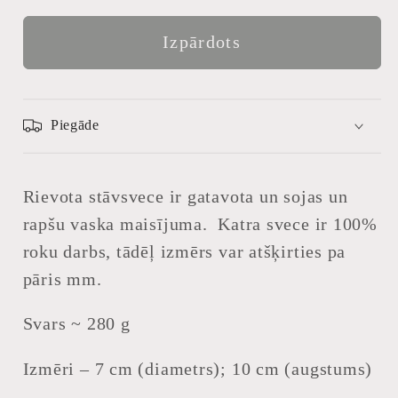
produktam
produktam
Rievota
Rievota
Izpārdots
stāvsvece
stāvsvece
Piegāde
Rievota stāvsvece ir gatavota un sojas un
rapšu vaska maisījuma.
Katra svece ir 100%
roku darbs, tādēļ izmērs var atšķirties pa
pāris mm.
Svars ~ 280 g
Izmēri – 7 cm (diametrs); 10 cm (augstums)